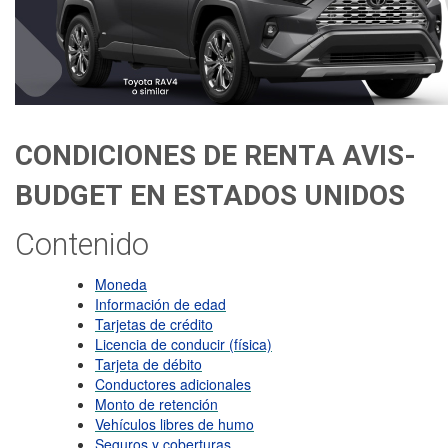
CONDICIONES DE RENTA AVIS-
BUDGET EN ESTADOS UNIDOS
Contenido
Moneda
Información de edad
Tarjetas de crédito
Licencia de conducir (física)
Tarjeta de débito
Conductores adicionales
Monto de retención
Vehículos libres de humo
Seguros y coberturas