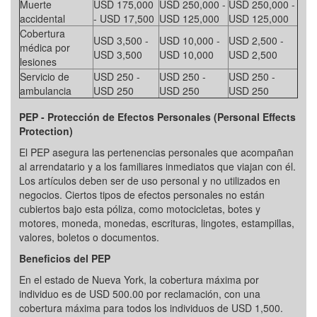
Muerte
USD 175,000
USD 250,000 -
USD 250,000 -
accidental
- USD 17,500
USD 125,000
USD 125,000
Cobertura
USD 3,500 -
USD 10,000 -
USD 2,500 -
médica por
USD 3,500
USD 10,000
USD 2,500
lesiones
Servicio de
USD 250 -
USD 250 -
USD 250 -
ambulancia
USD 250
USD 250
USD 250
PEP - Protección de Efectos Personales (Personal Effects
Protection)
El PEP asegura las pertenencias personales que acompañan
al arrendatario y a los familiares inmediatos que viajan con él.
Los artículos deben ser de uso personal y no utilizados en
negocios. Ciertos tipos de efectos personales no están
cubiertos bajo esta póliza, como motocicletas, botes y
motores, moneda, monedas, escrituras, lingotes, estampillas,
valores, boletos o documentos.
Beneficios del PEP
En el estado de Nueva York, la cobertura máxima por
individuo es de USD 500.00 por reclamación, con una
cobertura máxima para todos los individuos de USD 1,500.