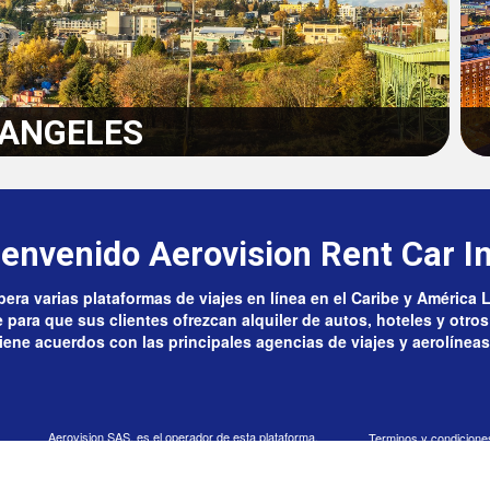
 ANGELES
ienvenido Aerovision Rent Car In
era varias plataformas de viajes en línea en el Caribe y América 
para que sus clientes ofrezcan alquiler de autos, hoteles y otros 
ene acuerdos con las principales agencias de viajes y aerolíneas
Aerovision SAS, es el operador de esta plataforma.
Terminos y condiciones 
Aquí podrás cotizar y buscar disponibilidad para el
Politica y Cláusulas d
alquiler de vehículos en el exterior. La disponibilidad y
Politica de tratamiento
tarifas que se ofrecen en esta plataforma están