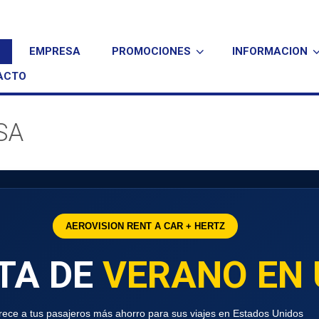
EMPRESA
PROMOCIONES
INFORMACION
ACTO
USA
AEROVISION RENT A CAR + HERTZ
TA DE
VERANO EN
rece a tus pasajeros más ahorro para sus viajes en Estados Unidos